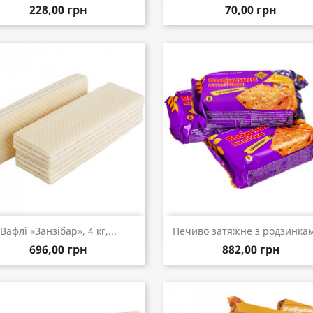
228,00 грн
70,00 грн
Швидкий перегляд
Швидкий перегляд


Вафлі «Занзібар», 4 кг,...
Печиво затяжне з родзинкам
696,00 грн
882,00 грн