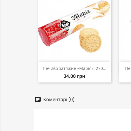
Швидкий перегляд

Печиво затяжне «Марія», 270...
Пе
34,00 грн
Коментарі (0)
chat