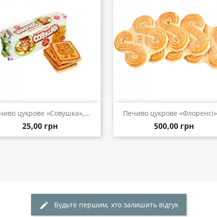
Швидкий перегляд
Швидкий перегляд


чиво цукрове «Совушка»,...
Печиво цукрове «Флоренсі»,
25,00 грн
500,00 грн
Будьте першим, хто залишить відгук
edit