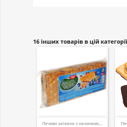
16 інших товарів в цій категорії
Швидкий перегляд

Печиво затяжне з начинкою...
Пе