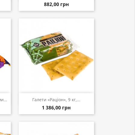
882,00 грн
Швидкий перегляд

и...
Галети «Раціон», 9 кг,...
1 386,00 грн