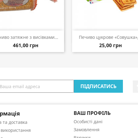
Швидкий перегляд
Швидкий перегляд


иво затяжне з висівками...
Печиво цукрове «Совушка»,.
461,00 грн
25,00 грн
рмація
ВАШ ПРОФІЛЬ
Особисті дані
 та доставка
Замовлення
 використання
Рахунки