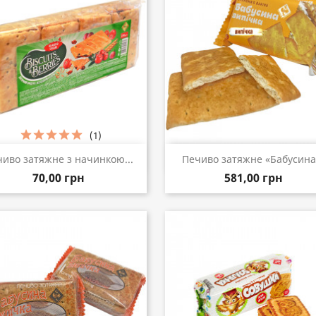
(1)
Швидкий перегляд
Швидкий перегляд


иво затяжне з начинкою...
Печиво затяжне «Бабусина.
70,00 грн
581,00 грн