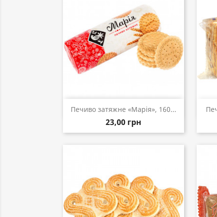
Швидкий перегляд

Печиво затяжне «Марія», 160...
Печ
23,00 грн