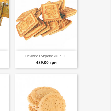
Швидкий перегляд

..
Печиво цукрове «Філін...
489,00 грн