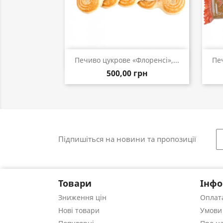
Швидкий перегляд

Печиво цукрове «Флоренсі»,...
Печ
500,00 грн
Підпишіться на новини та пропозиції
Товари
Інфо
Зниження цін
Оплата
Нові товари
Умови