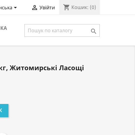
shopping_cart


Кошик:
(0)
нська
Увійти
ВКА

 кг, Житомирські Ласощі
К