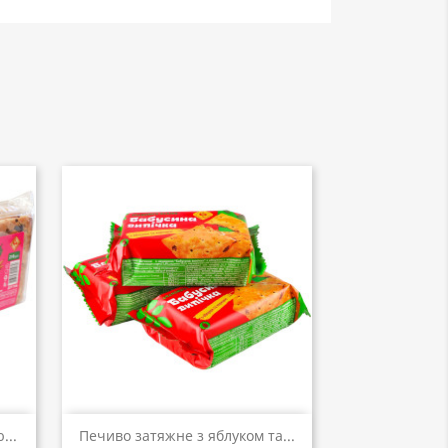
Швидкий перегляд

...
Печиво затяжне з яблуком та...