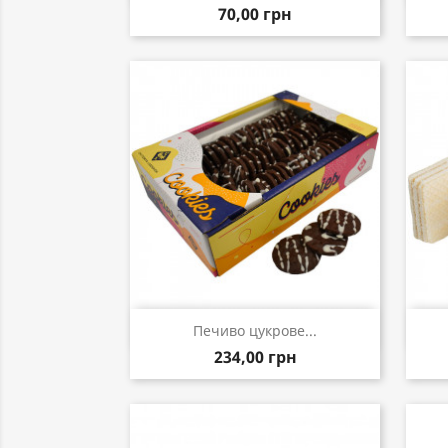
70,00 грн
Швидкий перегляд

Печиво цукрове...
234,00 грн