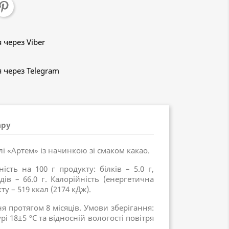
через Viber
через Telegram
ару
і «Артем» із начинкою зі смаком какао.
ість на 100 г продукту: білків – 5.0 г,
дів – 66.0 г. Калорійність (енергетична
ту – 519 ккал (2174 кДж).
 протягом 8 місяців. Умови зберігання:
рі 18±5 ºC та відносній вологості повітря