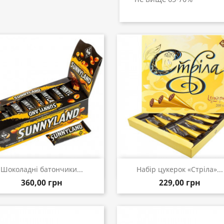
Швидкий перегляд
Швидкий перегляд


Шоколадні батончики...
Набір цукерок «Стріла»...
360,00 грн
229,00 грн