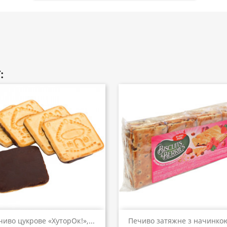
:
Швидкий перегляд
Швидкий перегляд


чиво цукрове «ХуторОк!»,...
Печиво затяжне з начинкою