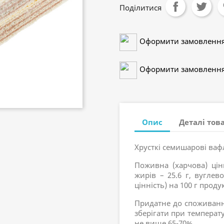
Поділитися
Оформити замовлення 
Оформити замовлення 
Опис
Деталі тов
Хрусткі семишарові вафл
Поживна (харчова) цінн
жирів – 25.6 г, вуглево
цінність) на 100 г продук
Придатне до споживання
зберігати при температу
не вище 65-70%