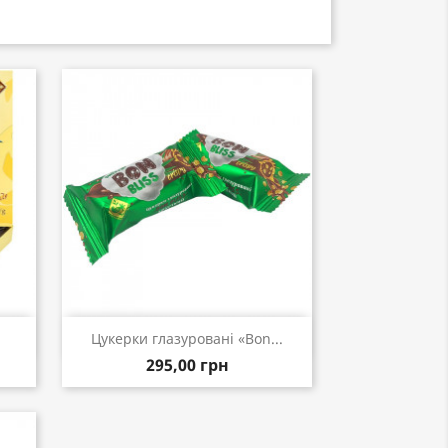
Швидкий перегляд

Цукерки глазуровані «Bon...
295,00 грн