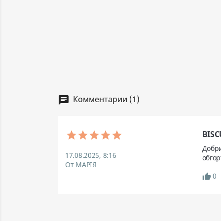
Комментарии (1)
chat
BISC
Добри
17.08.2025, 8:16
От МАРІЯ
0
thumb_up