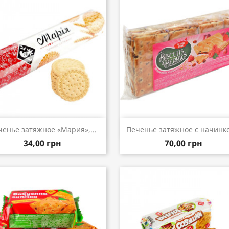
Быстрый просмотр
Быстрый просмот


ченье затяжное «Мария»,...
Печенье затяжное с начинко
34,00 грн
70,00 грн