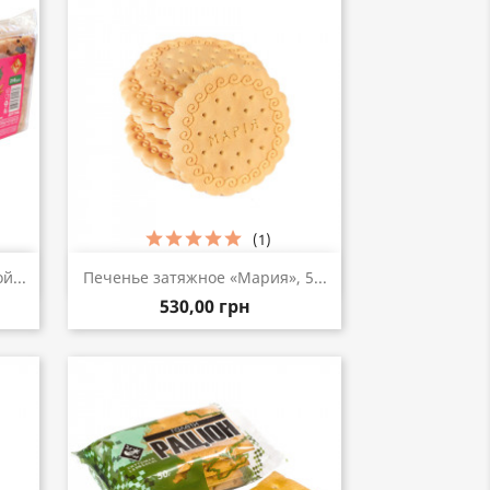
(1)
р
Быстрый просмотр

й...
Печенье затяжное «Мария», 5...
530,00 грн