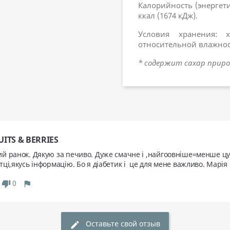
Калорийность (энергетич
ккал (1674 кДж).
Условия хранения: 
относительной влажнос
* содержит сахар приро
UITS & BERRIES
й ранок. Дякую за печиво. Дуже смачне і ,найгоовніше=менше цукр
0
thumb_down
flag
Оставьте свой отзыв
edit