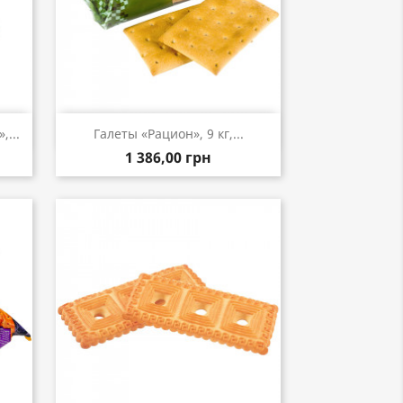
р
Быстрый просмотр

...
Галеты «Рацион», 9 кг,...
1 386,00 грн