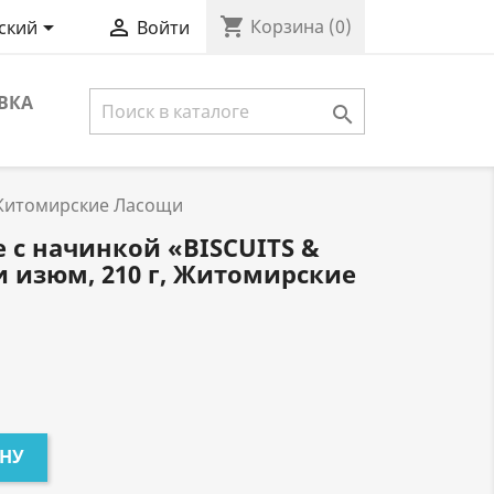
shopping_cart


Корзина
(0)
ский
Войти
ВКА

, Житомирские Ласощи
 с начинкой «BISCUITS &
и изюм, 210 г, Житомирские
ИНУ