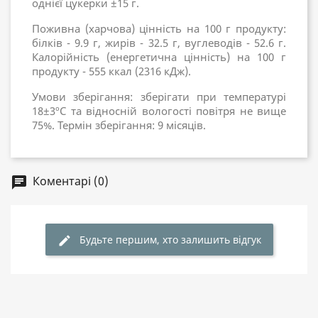
однієї цукерки ±15 г.
Поживна (харчова) цінність на 100 г продукту:
білків - 9.9 г, жирів - 32.5 г, вуглеводів - 52.6 г.
Калорійність (енергетична цінність) на 100 г
продукту - 555 ккал (2316 кДж).
Умови зберігання: зберігати при температурі
18±3ºC та відносній вологості повітря не вище
75%. Термін зберігання: 9 місяців.
Коментарі (0)
chat
Будьте першим, хто залишить відгук
edit