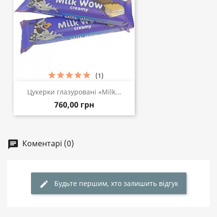
(1)
Цукерки глазуровані «Milk...
760,00 грн
Коментарі (0)
chat
Будьте першим, хто залишить відгук
edit