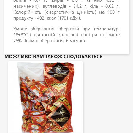
білків - 0.7 г, жирів - 6.6 г (з них 4.32 г
насичених), вуглеводів - 84.2 г, сіль - 0.02 г.
Калорійність (енергетична цінність) на 100 г
продукту - 402 ккал (1701 кДж).
Умови зберігання: зберігати при температурі
18±3ºC і відносній вологості повітря не вище
75%. Термін зберігання: 6 місяців.
МОЖЛИВО ВАМ ТАКОЖ СПОДОБАЄТЬСЯ