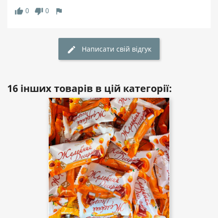
0
0
thumb_up
thumb_down
flag
Написати свій відгук
edit
16 інших товарів в цій категорії: