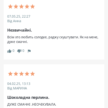
07.05.25, 22:27
Від Анна
Незвичайні.
Всім хто любить солодке, раджу скуштувати. Як на мене, 
дуже смачні.
0
0
thumb_up
thumb_down
flag
04.02.25, 13:13
Від МАРИНА
Шоколадна перлина.
ДУЖЕ СМАЧНІ .НЕОЧІКУВАЛА.