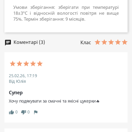
Умови зберігання: зберігати при температурі
18±3ºC і відносній вологості повітря не вище
75%. Термін зберігання: 9 місяців.
Коментарі (3)
chat
Клас
25.02.26, 17:19
Від Юлія
Супер
Хочу подякувати за смачні та якісні цукерки🔥
0
0
thumb_up
thumb_down
flag