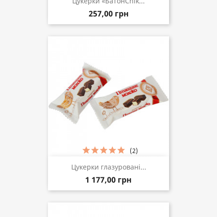
Цукерки «БатонChik...
257,00 грн
(2)
Цукерки глазуровані...
1 177,00 грн