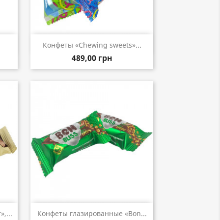
р
Быстрый просмотр

Конфеты «Chewing sweets»...
489,00 грн
р
Быстрый просмотр

,...
Конфеты глазированные «Bon...