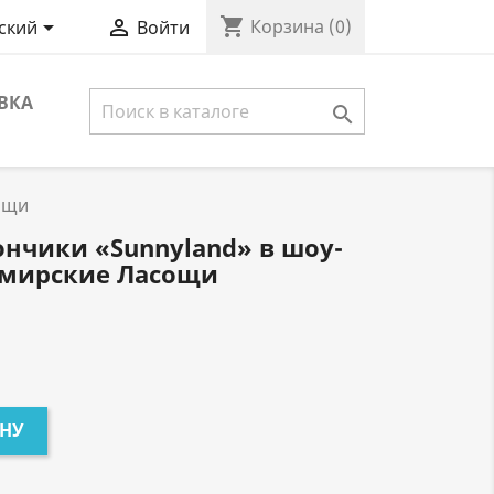
shopping_cart


Корзина
(0)
ский
Войти
ВКА

ощи
нчики «Sunnyland» в шоу-
томирские Ласощи
ИНУ