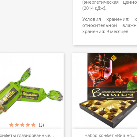
(энергетическая ценн
(2014 кДж).
Условия хранения: 
относительной влаж
хранения: 9 месяцев.
(3)
Быстрый просмотр
Быстрый просмот


онфеты глазированные...
Набор конфет «Вишня...