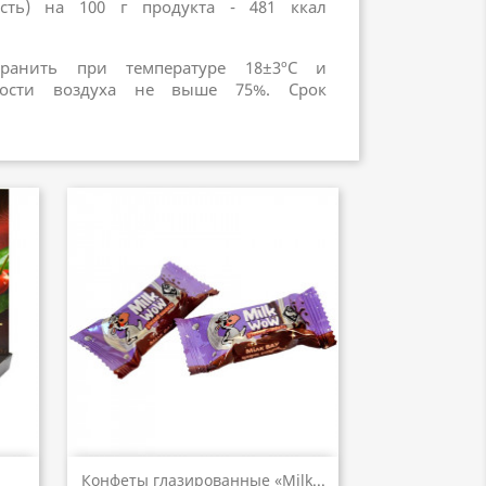
ость) на 100 г продукта - 481 ккал
хранить при температуре 18±3ºC и
ности воздуха не выше 75%. Срок
р
Быстрый просмотр

Конфеты глазированные «Milk...