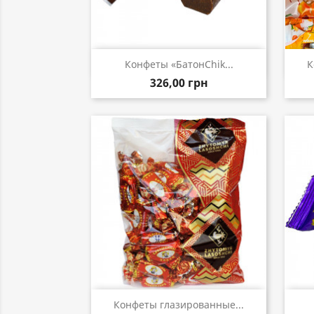
Быстрый просмотр

Конфеты «БатонChik...
К
326,00 грн
Быстрый просмотр

Конфеты глазированные...