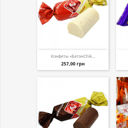
Быстрый просмотр

Конфеты «БатонChik...
257,00 грн