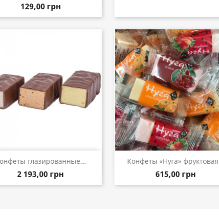
129,00 грн
Быстрый просмотр
Быстрый просмот


онфеты глазированные...
Конфеты «Нуга» фруктовая.
2 193,00 грн
615,00 грн