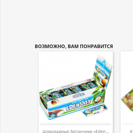
ВОЗМОЖНО, ВАМ ПОНРАВИТСЯ
Быстрый просмотр

Шоколадные батончики «Eden...
К