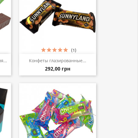
(1)
р
Быстрый просмотр

...
Конфеты глазированные...
292,00 грн