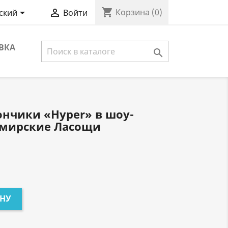
shopping_cart


Корзина
(0)
ский
Войти
ВКА

нчики «Hyper» в шоу-
томирские Ласощи
ИНУ