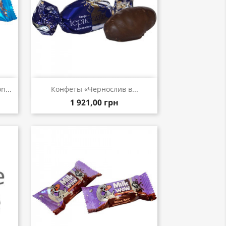
р
Быстрый просмотр

...
Конфеты «Чернослив в...
1 921,00 грн