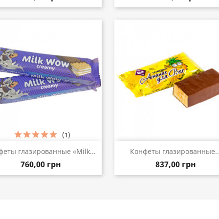
(1)
Быстрый просмотр
Быстрый просмот


феты глазированные «Milk...
Конфеты глазированные..
760,00 грн
837,00 грн