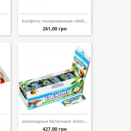
р
Быстрый просмотр

Конфеты глазированные «Milk...
261,00 грн
р
Быстрый просмотр

.
Шоколадные батончики «Eden...
427,00 грн