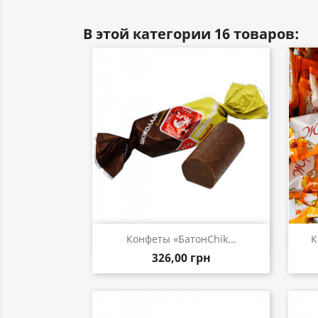
В этой категории 16 товаров:
Быстрый просмотр

Конфеты «БатонChik...
К
326,00 грн