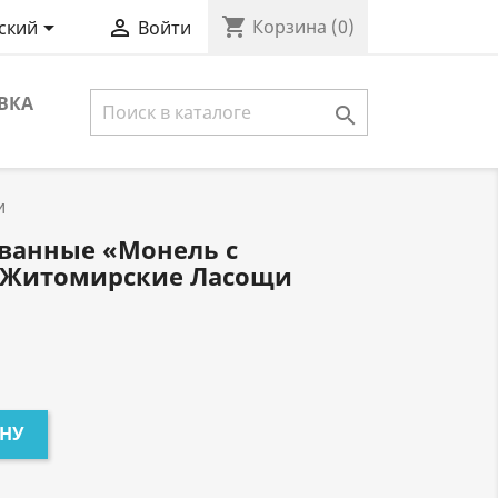
shopping_cart


Корзина
(0)
ский
Войти
ВКА

и
ванные «Монель с
г, Житомирские Ласощи
ИНУ