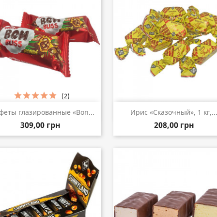
(2)
Быстрый просмотр
Быстрый просмот


феты глазированные «Bon...
Ирис «Сказочный», 1 кг,..
309,00 грн
208,00 грн