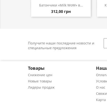
Быстрый просмотр

Батончики «Milk WoW» в...
К
312,00 грн
Получите наши последние новости и
специальные предложения
Товары
Наш
Снижение цен
Оплата
Новые товары
Услов
Лидеры продаж
О нас
Свяжи
Карта 