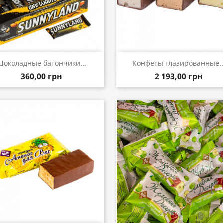
Быстрый просмотр
Быстрый просмот


Шоколадные батончики...
Конфеты глазированные..
360,00 грн
2 193,00 грн