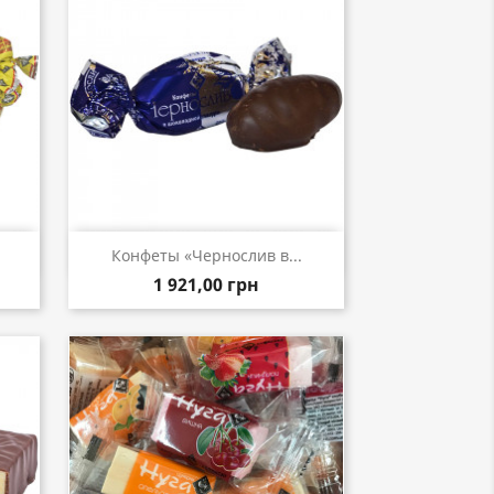
р
Быстрый просмотр

.
Конфеты «Чернослив в...
1 921,00 грн