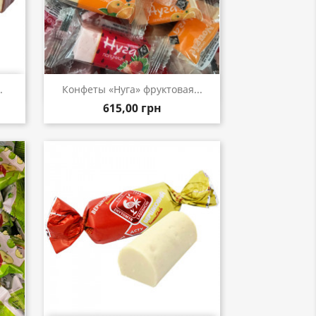
р
Быстрый просмотр

.
Конфеты «Нуга» фруктовая...
615,00 грн