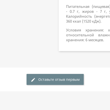
Питательная (пищевая
- 0.7 г, жиров - 7 г, 
Калорийность (энергет
360 ккал (1520 кДж).
Условия хранения: 
относительной влаж
хранения: 6 месяцев.
Оставьте отзыв первым
edit