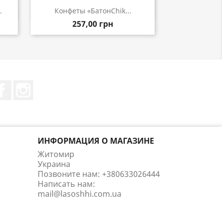
р
Быстрый просмотр

.
Конфеты «БатонChik...
257,00 грн
Facebook
Instagram
ИНФОРМАЦИЯ О МАГАЗИНЕ
Житомир
Украина
Позвоните нам:
+380633026444
Написать нам:
mail@lasoshhi.com.ua